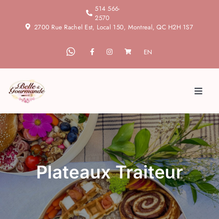
Skip
514 566-
2570
to
2700 Rue Rachel Est, Local 150, Montreal, QC H2H 1S7
content
EN
Toggl
Naviga
Accueil
À propos
Plateaux Traiteur
Blogue
Services