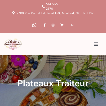
Skip
514 566-
2570
to
2700 Rue Rachel Est, Local 150, Montreal, QC H2H 1S7
content
EN
Toggl
Naviga
Accueil
À propos
Plateaux Traiteur
Blogue
Services