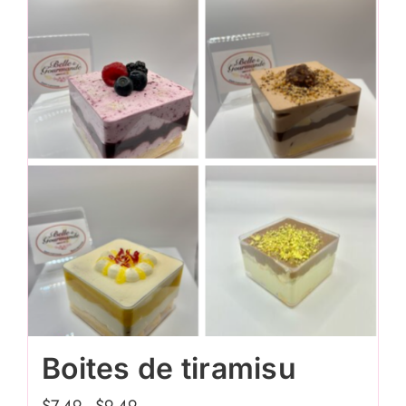
Boites de tiramisu
$
7.49
-
$
9.49