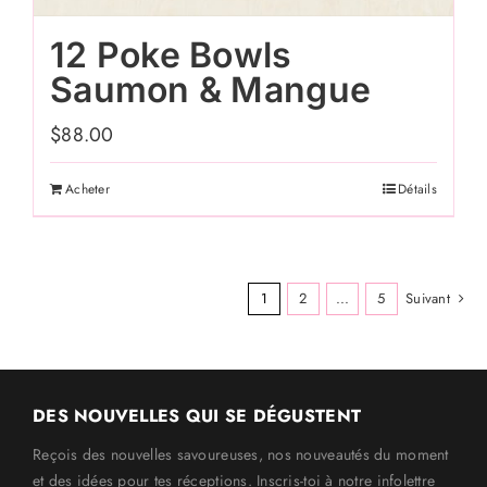
12 Poke Bowls
Saumon & Mangue
$
88.00
Acheter
Détails
1
2
...
5
Suivant
DES NOUVELLES QUI SE DÉGUSTENT
Reçois des nouvelles savoureuses, nos nouveautés du moment
et des idées pour tes réceptions. Inscris-toi à notre infolettre