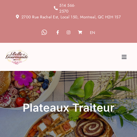
Skip
514 566-
2570
to
2700 Rue Rachel Est, Local 150, Montreal, QC H2H 1S7
content
EN
Toggl
Naviga
Accueil
À propos
Plateaux Traiteur
Blogue
Services