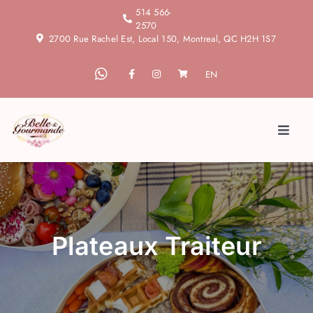
Skip
514 566-
2570
to
2700 Rue Rachel Est, Local 150, Montreal, QC H2H 1S7
content
EN
Toggl
Naviga
Accueil
À propos
Plateaux Traiteur
Blogue
Services