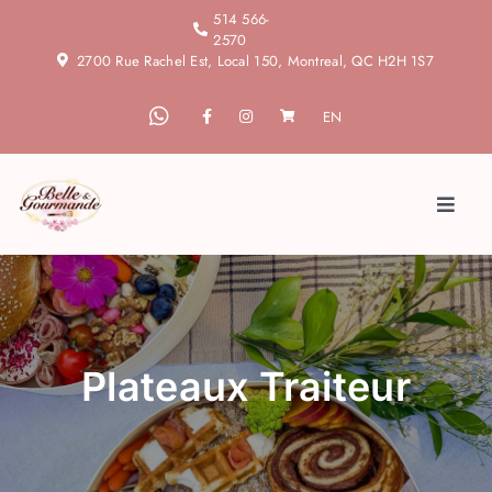
Skip
514 566-
2570
to
2700 Rue Rachel Est, Local 150, Montreal, QC H2H 1S7
content
EN
Toggl
Naviga
Accueil
À propos
Plateaux Traiteur
Blogue
Services