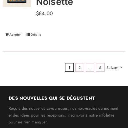
Noisette
$
84.00
Acheter
Détails
1
2
...
5
Suivant
DES NOUVELLES QUI SE DÉGUSTENT
Reçois des nouvelles savoureuses, nos nouveautés du moment
et des idées pour tes réceptions. Inscris-toi à notre infolettre
pour ne rien manquer.