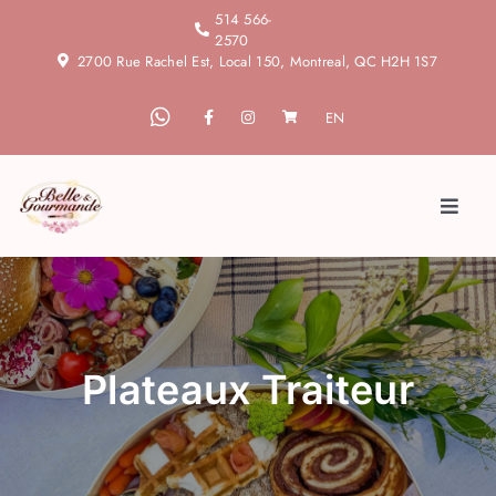
Skip
514 566-
2570
to
2700 Rue Rachel Est, Local 150, Montreal, QC H2H 1S7
content
EN
Toggl
Naviga
Accueil
À propos
Plateaux Traiteur
Blogue
Services