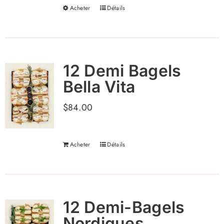
Acheter
Détails
Ce
produit
a
plusieurs
12 Demi Bagels
variations.
Bella Vita
Les
options
$
84.00
peuvent
être
choisies
Acheter
Détails
sur
la
page
12 Demi-Bagels
du
Nordiques
produit