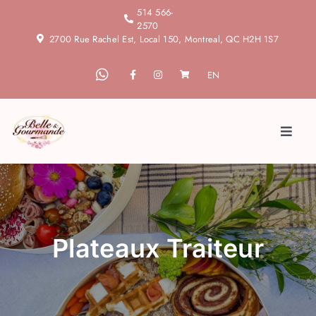
Skip
514 566-
2570
to
2700 Rue Rachel Est, Local 150, Montreal, QC H2H 1S7
content
EN
Toggl
Naviga
Accueil
À propos
Plateaux Traiteur
Blogue
Services