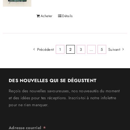
Acheter
Détails
Précédent
1
2
3
...
5
Suivant
DES NOUVELLES QUI SE DÉGUSTENT
Reçois des nouvelles savoureuses, nos nouveautés du moment
et des idées pour tes réceptions. Inscris-toi à notre infolettre
pour ne rien manquer.
*
Adresse courriel