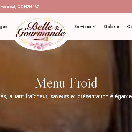
, Montreal, QC H2H 1S7
ogue
Services
Galerie
Co
Menu Froid
s, alliant fraîcheur, saveurs et présentation élégant