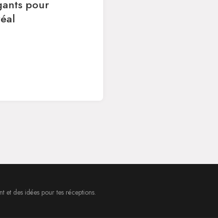
gants pour
éal
 et des idées pour tes réceptions.