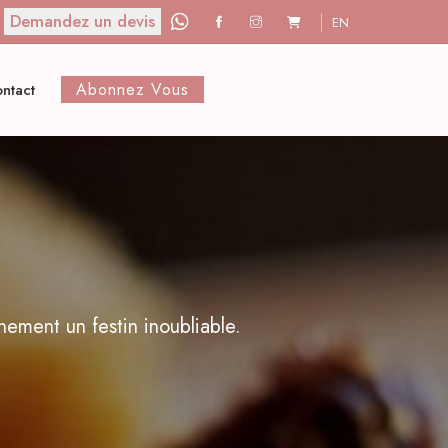
Demandez un devis
EN
Abonnez Vous
ntact
nement un festin inoubliable.