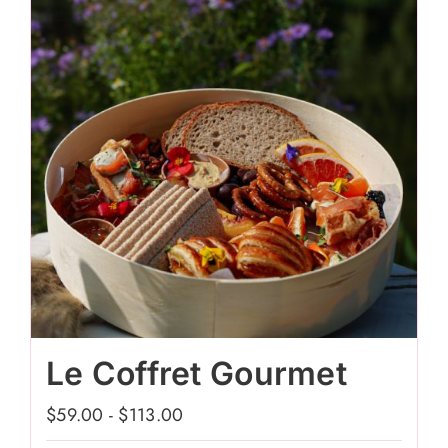
peuvent
être
choisies
sur
la
page
du
produit
Le Coffret Gourmet
$
59.00
-
$
113.00