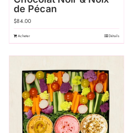
de Pécan
$
84.00
Acheter
Détails