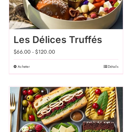
Les Délices Truffés
$
66.00
-
$
120.00
Acheter
Détails
Ce
produit
a
plusieurs
variations.
Les
options
peuvent