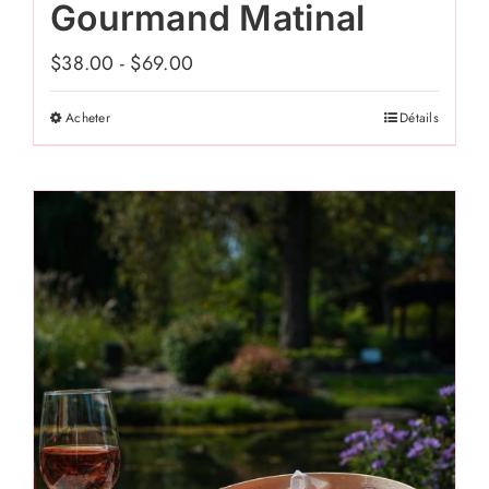
Gourmand Matinal
$
38.00
-
$
69.00
Acheter
Détails
Ce
produit
a
plusieurs
variations.
Les
options
peuvent
être
choisies
sur
la