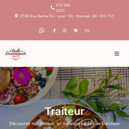
Skip
514 566-
2570
to
2700 Rue Rachel Est, Local 150, Montreal, QC H2H 1S7
content
EN
Toggl
Naviga
Accueil
À propos
Blogue
Traiteur
Découvrez nos traiteur, un mélange parfait de fraîcheur
Services