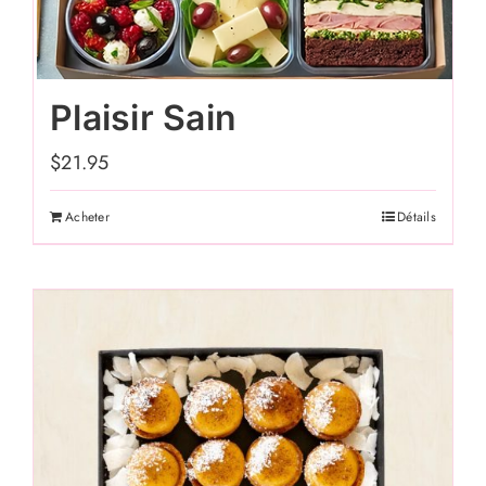
être
choisies
sur
Plaisir Sain
la
page
$
21.95
du
produit
Acheter
Détails