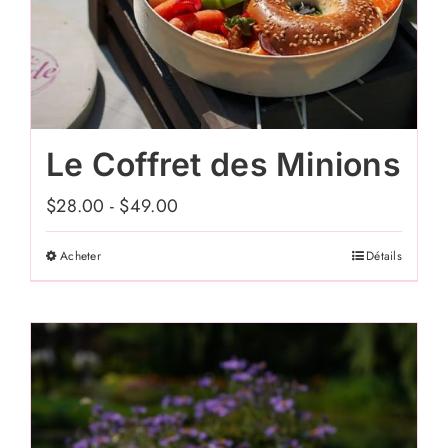
Le Coffret des Minions
$
28.00
-
$
49.00
Acheter
Détails
Ce
produit
a
plusieurs
variations.
Les
options