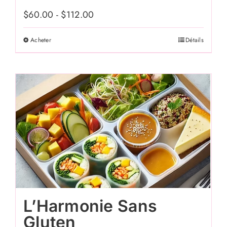
$
60.00
-
$
112.00
Acheter
Détails
Ce
produit
a
plusieurs
variations.
Les
options
peuvent
être
choisies
sur
L’Harmonie Sans
la
Gluten
page