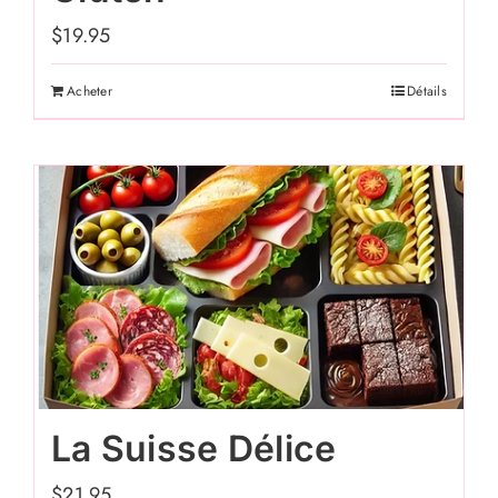
du
$
19.95
produit
Acheter
Détails
La Suisse Délice
$
21.95