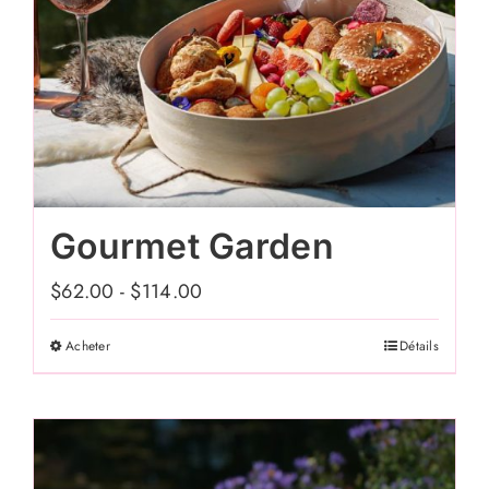
page
du
produit
Gourmet Garden
$
62.00
-
$
114.00
Acheter
Détails
Ce
produit
a
plusieurs
variations.